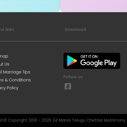
ul links
Download
emap
ut Us
l Marriage Tips
Follow us
s & Conditions
acy Policy
ved.© Copyright 2001 - 2026 24 Manai Telugu Chettiar Matrimony ,