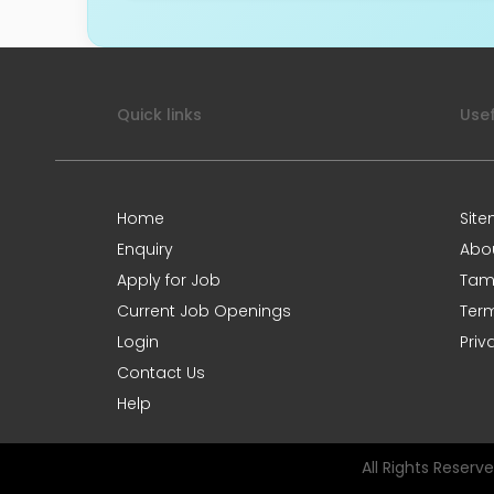
Quick links
Usef
Home
Sit
Enquiry
Abo
Apply for Job
Tami
Current Job Openings
Term
Login
Priv
Contact Us
Help
All Rights Reser